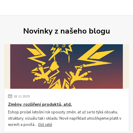
Novinky z našeho blogu
18
.
11
.
2025
Změny, rozšíření produktů, atd.
Eshop prošel letošní rok spousty změn, ať už se to týká obsahu,
struktury, vizuálu tak i skladu. Nově například umožňujeme platit v
eurech a posílá...
číst celé