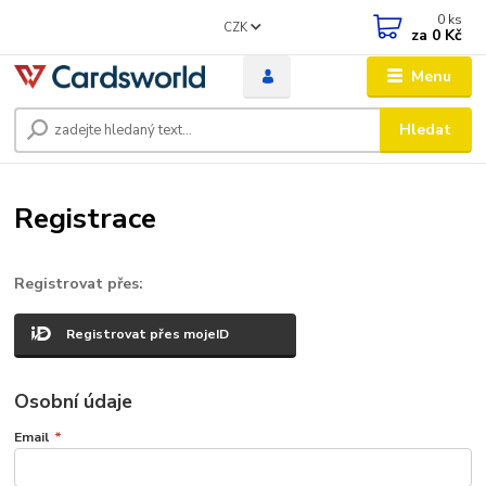
0
ks
CZK
za
0 Kč
Menu
Hledat
Registrace
Registrovat přes:
Registrovat přes mojeID
Osobní údaje
Email
*