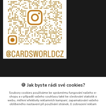
Kontakty
🍪 Jak byste rádi své cookies?
Petr Ježík
Soubory cookies používáme ke správnému fungování našeho e-
+420 607 583 609
shopu a v případě vašeho souhlasu také ke sledování statistik o
webu, měření efektivity reklamních kampaní, zapamatování vašeho
(Po-Pá, 8-16 hod.)
oblíbeného nastavení při používání stránek, či zobrazení reklam