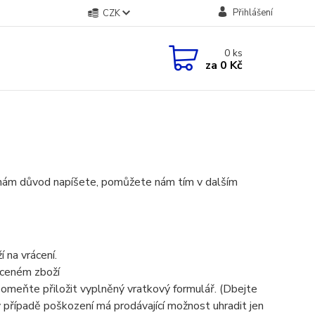
Přihlášení
CZK
0
ks
za
0 Kč
nám důvod napíšete, pomůžete nám tím v dalším
 na vrácení.
aceném zboží
pomeňte přiložit vyplněný vratkový formulář. (Dbejte
 případě poškození má prodávající možnost uhradit jen