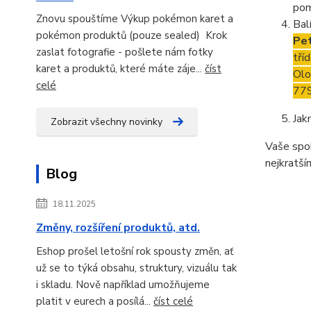
pom
Znovu spouštíme Výkup pokémon karet a
Bal
pokémon produktů (pouze sealed) Krok
Pet
zaslat fotografie - pošlete nám fotky
tří
karet a produktů, které máte záje...
číst
Ol
celé
77
Jak
Zobrazit všechny novinky
Vaše spok
nejkratší
Blog
18.11.2025
Změny, rozšíření produktů, atd.
Eshop prošel letošní rok spousty změn, ať
už se to týká obsahu, struktury, vizuálu tak
i skladu. Nově například umožňujeme
platit v eurech a posílá...
číst celé