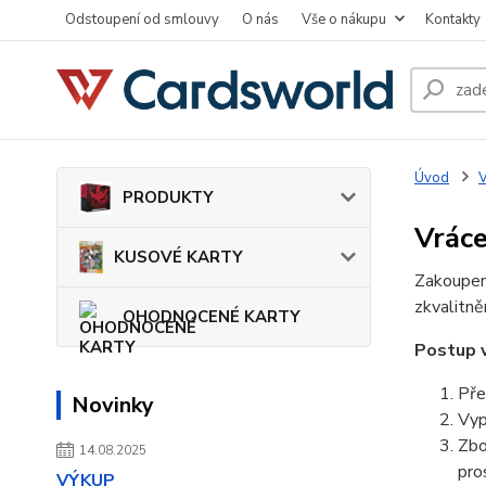
Odstoupení od smlouvy
O nás
Vše o nákupu
Kontakty
Úvod
V
PRODUKTY
Vráce
KUSOVÉ KARTY
Zakoupen
zkvalitně
OHODNOCENÉ KARTY
Postup v
Pře
Novinky
Vyp
Zbo
14.08.2025
pro
VÝKUP