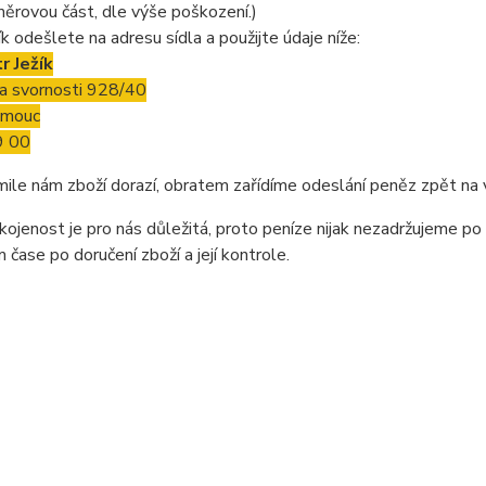
ěrovou část, dle výše poškození.)
ík odešlete na adresu sídla a použijte údaje níže:
r Ježík
da svornosti 928/40
omouc
9 00
mile nám zboží dorazí, obratem zařídíme odeslání peněz zpět na 
ojenost je pro nás důležitá, proto peníze nijak nezadržujeme po
m čase po doručení zboží a její kontrole.