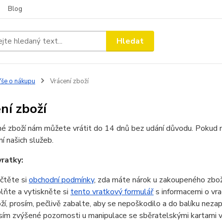
Blog
Hledat
še o nákupu
Vrácení zboží
ní zboží
é zboží nám můžete vrátit do 14 dnů bez udání důvodu. Pokud 
ní našich služeb.
ratky:
čtěte si
obchodní podmínky
, zda máte nárok u zakoupeného zboží
lňte a vytiskněte si
tento vratkový formulář
s informacemi o vr
ží, prosím, pečlivě zabalte, aby se nepoškodilo a do balíku neza
sím zvýšené pozornosti u manipulace se sběratelskými kartami v