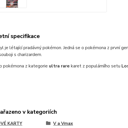
tní specifikace
l je létající pradávný pokémon. Jedná se o pokémona z první ge
 souboji s charizardem.
 o pokémona z kategorie
ultra rare
karet z populárníího setu
Lo
zařazeno v kategoriích
VÉ KARTY
V a Vmax