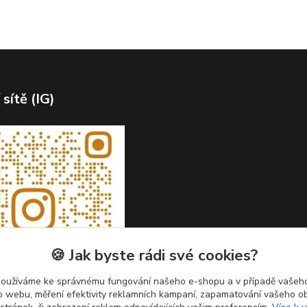
 sítě (IG)
🍪 Jak byste rádi své cookies?
používáme ke správnému fungování našeho e-shopu a v případě vašeho
k o webu, měření efektivity reklamních kampaní, zapamatování vašeho o