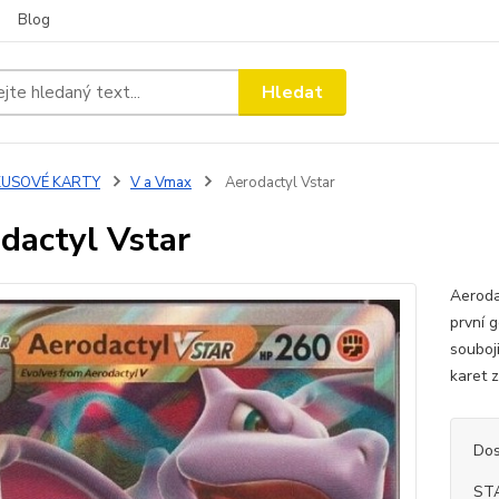
Blog
Hledat
KUSOVÉ KARTY
V a Vmax
Aerodactyl Vstar
dactyl Vstar
Aeroda
první 
souboj
karet 
Dos
ST