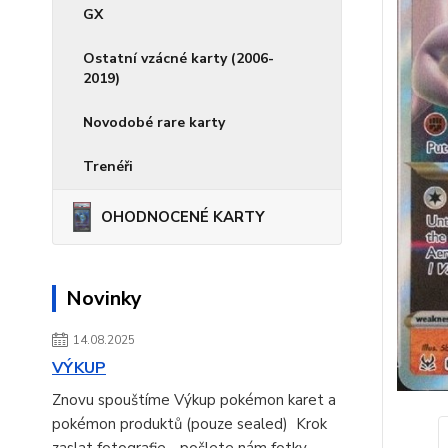
GX
Ostatní vzácné karty (2006-
2019)
Novodobé rare karty
Trenéři
OHODNOCENÉ KARTY
Novinky
14.08.2025
VÝKUP
Znovu spouštíme Výkup pokémon karet a
pokémon produktů (pouze sealed) Krok
zaslat fotografie - pošlete nám fotky