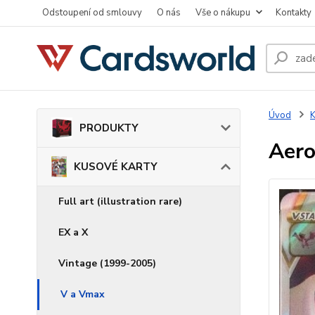
Odstoupení od smlouvy
O nás
Vše o nákupu
Kontakty
Úvod
PRODUKTY
Aero
KUSOVÉ KARTY
Full art (illustration rare)
EX a X
Vintage (1999-2005)
V a Vmax