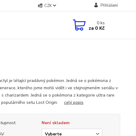
Přihlášení
CZK
0
ks
za
0 Kč
ctyl je létající pradávný pokémon. Jedná se o pokémona z
generace, kterého jsme mohli vidět i ve stejnojmeném seriálu v
i s charizardem. Jedná se o pokémona z kategorie ultra rare
z populárníího setu Lost Origin.
celý popis
tupnost
Není skladem
AV