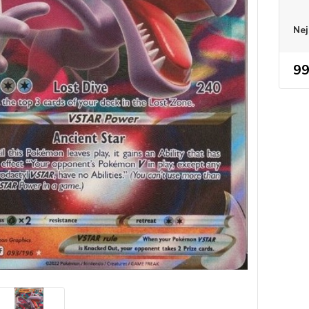
Nej
99