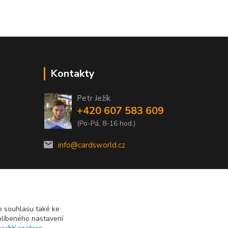
Kontakty
Petr Ježík
+420 607 583 609
(Po-Pá, 8-16 hod.)
info@cardsworld.cz
 souhlasu také ke
blíbeného nastavení