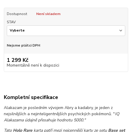
Dostupnost
Není skladem
STAV
Nejsme plátci DPH
1 299 Kč
Momentálně není k dispozici
Kompletní specifikace
Alakazam je posledním vývojem Abry a kadabry, je jeden z
nejsilnějších a nejinteligentnějších psychických pokémonů. "
IQ
Alakazama údajně přesahuje hodnotu 5000."
Tato
Holo Rare
karta patří mezi nejcennější karty ze setu
Base set