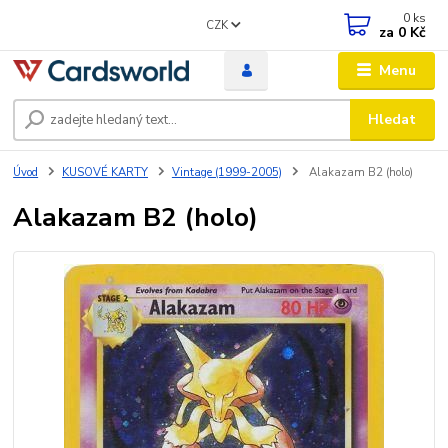
0
ks
CZK
za
0 Kč
Menu
Hledat
Úvod
KUSOVÉ KARTY
Vintage (1999-2005)
Alakazam B2 (holo)
Alakazam B2 (holo)