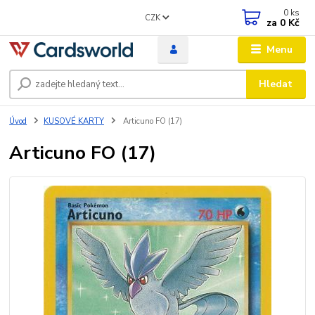
0
ks
CZK
za
0 Kč
Menu
Hledat
Úvod
KUSOVÉ KARTY
Articuno FO (17)
Articuno FO (17)