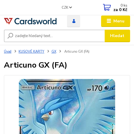
0
ks
CZK
za
0 Kč
Menu
Hledat
Úvod
KUSOVÉ KARTY
GX
Articuno GX (FA)
Articuno GX (FA)