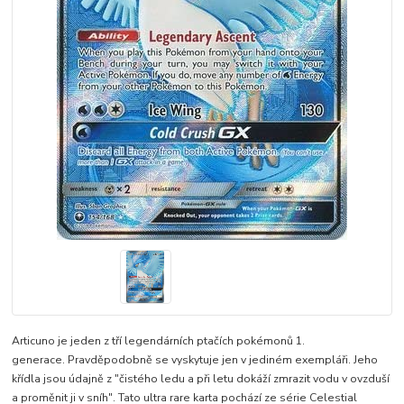
Articuno je jeden z tří legendárních ptačích pokémonů 1.
generace. Pravděpodobně se vyskytuje jen v jediném exempláři. Jeho
křídla jsou údajně z "čistého ledu a při letu dokáží zmrazit vodu v ovzduší
a proměnit ji v sníh". Tato ultra rare karta pochází ze série Celestial