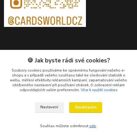
Kontakty
🍪 Jak byste rádi své cookies?
Petr Ježík
Soubory cookies používáme ke správnému fungování našeho e-
shopu a v případě vašeho souhlasu také ke sledování statistik o
+420 607 583 609
webu, měření efektivity reklamních kampaní, zapamatování vašeho
(Po-Pá, 8-16 hod.)
oblíbeného nastavení při používání stránek, či zobrazení reklam
odpovídajících vašim preferencím.
Více k využití cookies
info@cardsworld.cz
Souhlasím
Nastavení
Souhlas můžete odmítnout
zde
.
Vytvořeno na
Eshop-rychle.cz