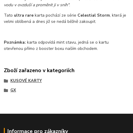
vodu v ovzduší a proměnit ji v sníh"
.
Tato
ultra rare
karta pochází ze série
Celestial Storm
, která je
velmi oblíbená a dnes již se nedá běžně zakoupit.
Poznámka:
karta odpovídá mint stavu, jedná se o kartu
otevřenou přímo z booster boxu naším obchodem.
Zboží zařazeno v kategoriích
KUSOVÉ KARTY
GX
Informace pro zákazníky