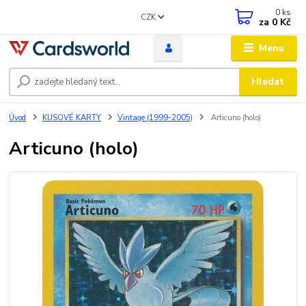
0
ks
CZK
za
0 Kč
Menu
Hledat
Úvod
KUSOVÉ KARTY
Vintage (1999-2005)
Articuno (holo)
Articuno (holo)