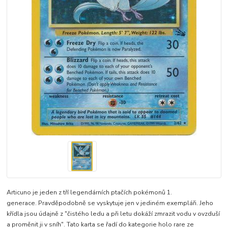
Articuno je jeden z tří legendárních ptačích pokémonů 1.
generace. Pravděpodobně se vyskytuje jen v jediném exempláři. Jeho
křídla jsou údajně z "čistého ledu a při letu dokáží zmrazit vodu v ovzduší
a proměnit ji v sníh". Tato karta se řadí do kategorie holo rare ze