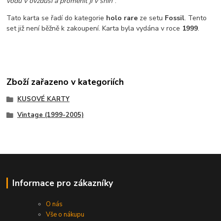
vodu v ovzduší a proměnit ji v sníh"
.
Tato karta se řadí do kategorie
holo rare
ze setu
Fossil
. Tento
set již není běžně k zakoupení. Karta byla vydána v roce
1999
.
Zboží zařazeno v kategoriích
KUSOVÉ KARTY
Vintage (1999-2005)
Informace pro zákazníky
O nás
Vše o nákupu