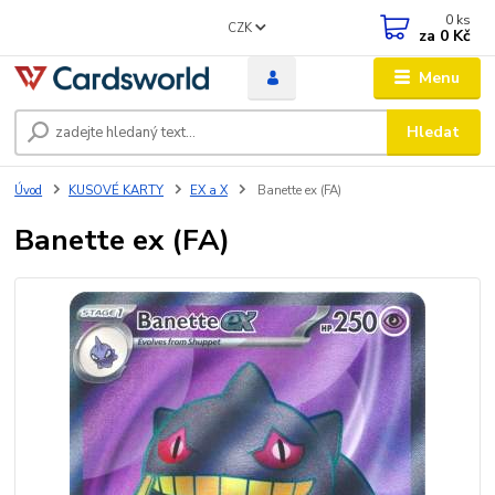
0
ks
CZK
za
0 Kč
Menu
Hledat
Úvod
KUSOVÉ KARTY
EX a X
Banette ex (FA)
Banette ex (FA)