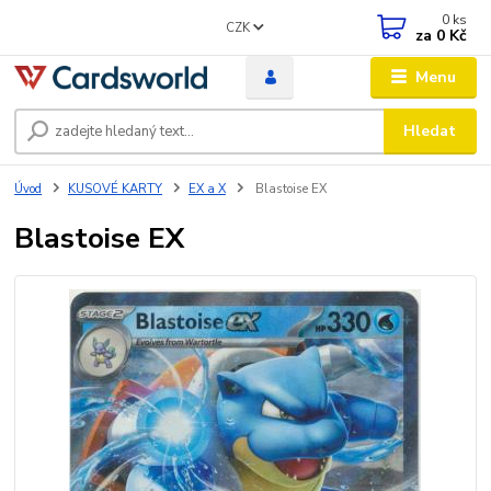
0
ks
CZK
za
0 Kč
Menu
Hledat
Úvod
KUSOVÉ KARTY
EX a X
Blastoise EX
Blastoise EX