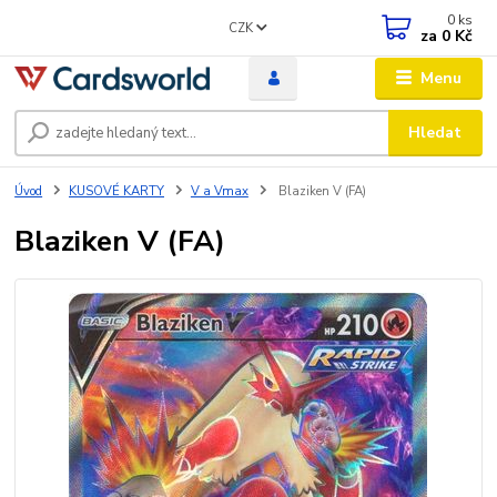
0
ks
CZK
za
0 Kč
Menu
Hledat
Úvod
KUSOVÉ KARTY
V a Vmax
Blaziken V (FA)
Blaziken V (FA)