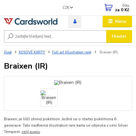
0
ks
CZK
za
0 Kč
Menu
Hledat
Úvod
KUSOVÉ KARTY
Full art (illustration rare)
Braixen (IR)
Braixen (IR)
Braixen, je liščí ohnivý pokémon. Jedná se o starter pokémona 6.
generace Tato nádherná illustration rare karta se objevila v sérii Silver
Tempest.
celý popis