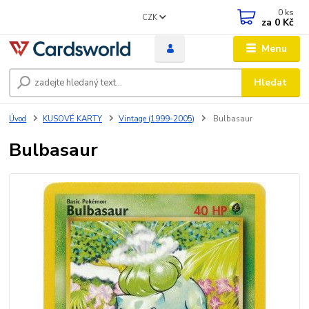
0
ks
CZK
za
0 Kč
Menu
Hledat
Úvod
KUSOVÉ KARTY
Vintage (1999-2005)
Bulbasaur
Bulbasaur