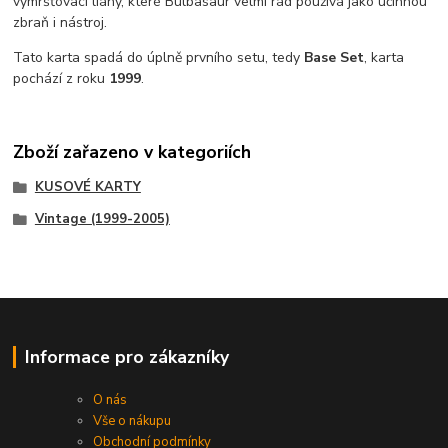
vymršťovací liány, které Bulbasaur velmi rád používá jako účinnou
zbraň i nástroj.
Tato karta spadá do úplně prvního setu, tedy
Base Set
, karta
pochází z roku
1999
.
Zboží zařazeno v kategoriích
KUSOVÉ KARTY
Vintage (1999-2005)
Informace pro zákazníky
O nás
Vše o nákupu
Obchodní podmínky