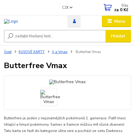
0
ks
CZK
za
0 Kč
Menu
Hledat
Úvod
KUSOVÉ KARTY
V a Vmax
Butterfree Vmax
Butterfree Vmax
Butterfree je jeden z nejznámějších pokémonů 1. generace. Patří mezi
létající a hmyzí pokémony. Samec a Samice můžou mít různá zbarvení.
Tato karta se řadí do kategorie ultra rare a pochází ze setu Darkness