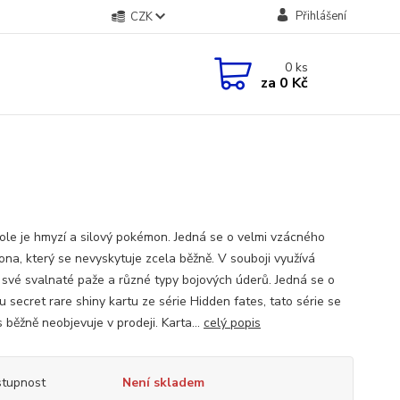
Přihlášení
CZK
0
ks
za
0 Kč
le je hmyzí a silový pokémon. Jedná se o velmi vzácného
na, který se nevyskytuje zcela běžně. V souboji využívá
 své svalnaté paže a různé typy bojových úderů. Jedná se o
 secret rare shiny kartu ze série Hidden fates, tato série se
s běžně neobjevuje v prodeji. Karta...
celý popis
tupnost
Není skladem