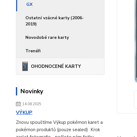
GX
Ostatní vzácné karty (2006-
2019)
Novodobé rare karty
Trenéři
OHODNOCENÉ KARTY
Novinky
14.08.2025
VÝKUP
Znovu spouštíme Výkup pokémon karet a
pokémon produktů (pouze sealed) Krok
zaslat fotografie - pošlete nám fotky