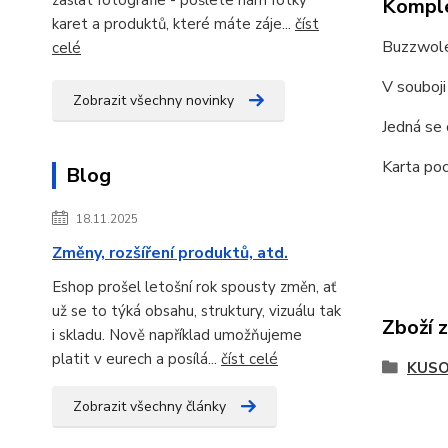
Komple
karet a produktů, které máte záje...
číst
Buzzwole 
celé
V souboji
Zobrazit všechny novinky
Jedná se
Karta poc
Blog
18.11.2025
Změny, rozšíření produktů, atd.
Eshop prošel letošní rok spousty změn, ať
už se to týká obsahu, struktury, vizuálu tak
Zboží 
i skladu. Nově například umožňujeme
platit v eurech a posílá...
číst celé
KUSO
Zobrazit všechny články