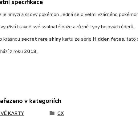
tní specifikace
je hmyzí a silový pokémon. Jedná se o velmi vzácného pokémona
 využívá hlavně své svalnaté paže a různé typy bojových úderů.
 o krásnou
secret rare shiny
kartu ze série
Hidden fates
, tato
hází z roku
2019.
zařazeno v kategoriích
VÉ KARTY
GX