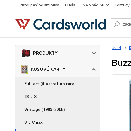
Odstoupení od smlouvy
O nás
Vše o nákupu
Kontakty
Úvod
PRODUKTY
Buzz
KUSOVÉ KARTY
Full art (illustration rare)
EX a X
Vintage (1999-2005)
V a Vmax