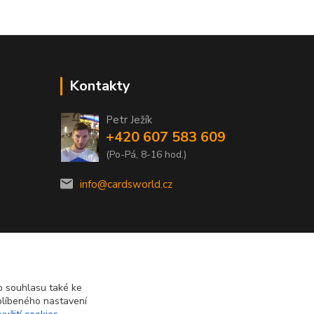
Kontakty
Petr Ježík
+420 607 583 609
(Po-Pá, 8-16 hod.)
info@cardsworld.cz
 souhlasu také ke
blíbeného nastavení