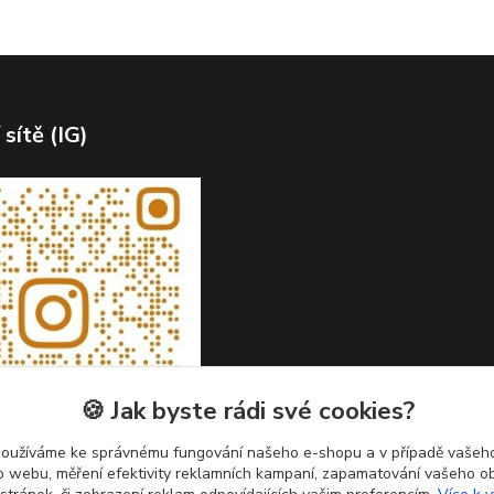
 sítě (IG)
🍪 Jak byste rádi své cookies?
používáme ke správnému fungování našeho e-shopu a v případě vašeho
k o webu, měření efektivity reklamních kampaní, zapamatování vašeho o