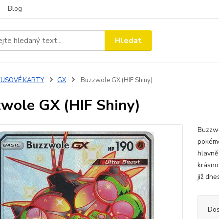
Blog
Hledat
KUSOVÉ KARTY
GX
Buzzwole GX (HIF Shiny)
wole GX (HIF Shiny)
Buzzwo
pokémo
hlavně
krásnou
již dne
Dos