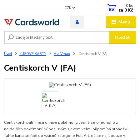
0
ks
CZK
za
0 Kč
Menu
Hledat
Úvod
KUSOVÉ KARTY
V a Vmax
Centiskorch V (FA)
Centiskorch V (FA)
Centiskorch patří mezi ohnivé pokémony. Jedná se o jednoho z
nejdelších pokémonů vůbec, svým zjevem velmi připomíná stonožku.
Tahle karta se řadí do vzácné kategorie Full Art, dá se najít pouze v