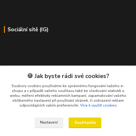
Sociální sítě (IG)
Kontakty
🍪 Jak byste rádi své cookies?
Soubory cookies používáme ke správnému fungování našeho e-
Petr Ježík
shopu a v případě vašeho souhlasu také ke sledování statistik o
+420 607 583 609
webu, měření efektivity reklamních kampaní, zapamatování vašeho
(Po-Pá, 8-16 hod.)
oblíbeného nastavení při používání stránek, či zobrazení reklam
odpovídajících vašim preferencím.
Více k využití cookies
info@cardsworld.cz
Souhlasím
Nastavení