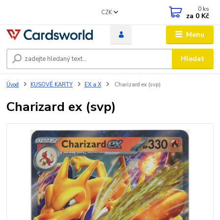
0
ks
CZK
za
0 Kč
Menu
Hledat
Úvod
KUSOVÉ KARTY
EX a X
Charizard ex (svp)
Charizard ex (svp)