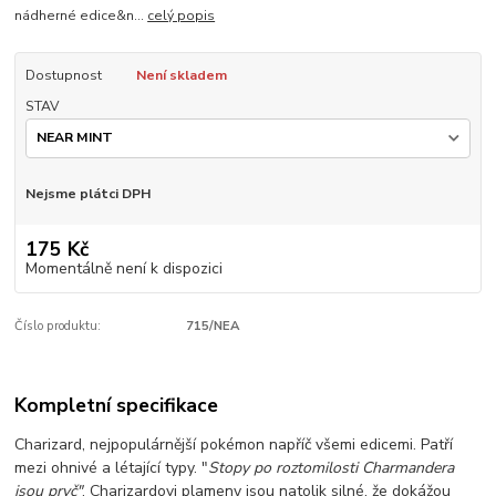
nádherné edice&n...
celý popis
Dostupnost
Není skladem
STAV
Nejsme plátci DPH
175 Kč
Momentálně není k dispozici
Číslo produktu:
715/NEA
Kompletní specifikace
Charizard, nejpopulárnější pokémon napříč všemi edicemi. Patří
mezi ohnivé a létající typy. "
Stopy po roztomilosti Charmandera
jsou pryč"
, Charizardovi plameny jsou natolik silné, že dokážou