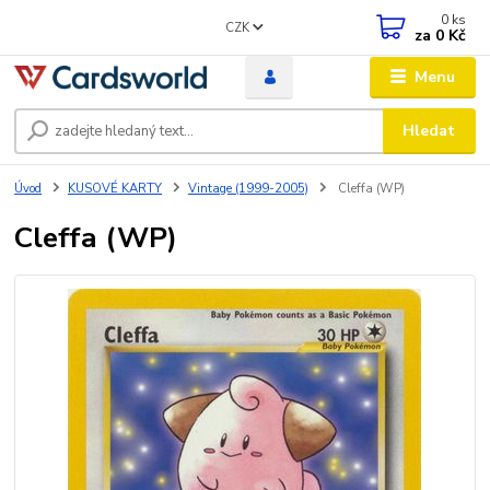
0
ks
CZK
za
0 Kč
Menu
Hledat
Úvod
KUSOVÉ KARTY
Vintage (1999-2005)
Cleffa (WP)
Cleffa (WP)