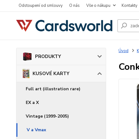
Odstoupení od smlouvy
O nás
Vše o nákupu
Kontakty
Úvod
PRODUKTY
Conk
KUSOVÉ KARTY
Full art (illustration rare)
EX a X
Vintage (1999-2005)
V a Vmax