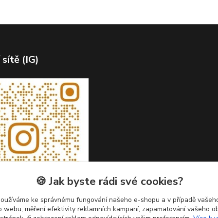
 sítě (IG)
🍪 Jak byste rádi své cookies?
používáme ke správnému fungování našeho e-shopu a v případě vašeho
k o webu, měření efektivity reklamních kampaní, zapamatování vašeho o