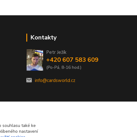
Kontakty
Petr Ježík
+420 607 583 609
(Po-Pá, 8-16 hod.)
info@cardsworld.cz
 souhlasu také ke
blíbeného nastavení