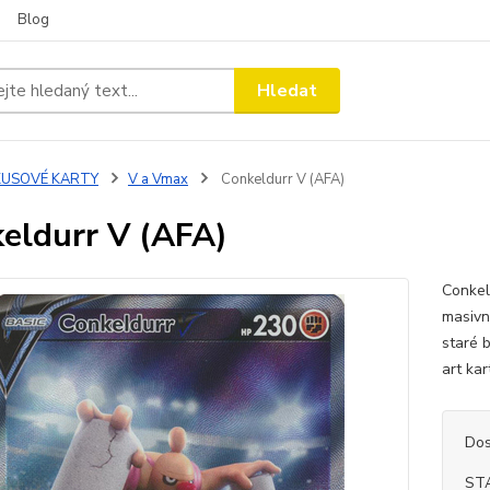
Blog
Hledat
KUSOVÉ KARTY
V a Vmax
Conkeldurr V (AFA)
eldurr V (AFA)
Conkel
masivní
staré b
art ka
Dos
ST