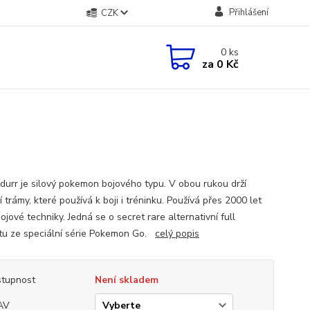
Přihlášení
CZK
0
ks
za
0 Kč
durr je silový pokemon bojového typu. V obou rukou drží
 trámy, které používá k boji i tréninku. Používá přes 2000 let
ojové techniky. Jedná se o secret rare alternativní full
rtu ze speciální série Pokemon Go.
celý popis
tupnost
Není skladem
AV