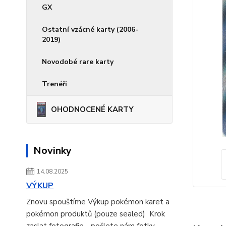
GX
Ostatní vzácné karty (2006-
2019)
Novodobé rare karty
Trenéři
OHODNOCENÉ KARTY
Novinky
14.08.2025
VÝKUP
Znovu spouštíme Výkup pokémon karet a
pokémon produktů (pouze sealed) Krok
zaslat fotografie - pošlete nám fotky