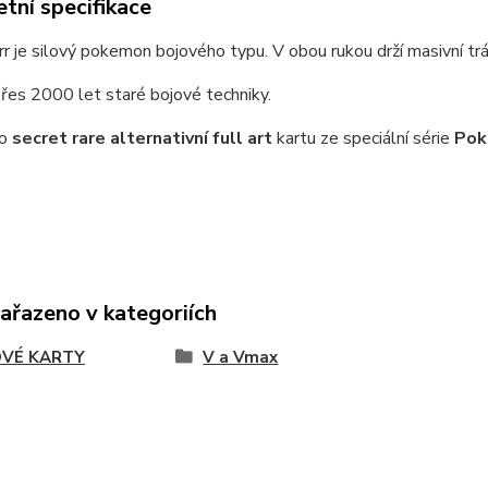
tní specifikace
r je silový pokemon bojového typu. V obou rukou drží masivní trámy
řes 2000 let staré bojové techniky.
 o
secret rare
alternativní
full art
kartu ze speciální série
Pok
zařazeno v kategoriích
VÉ KARTY
V a Vmax