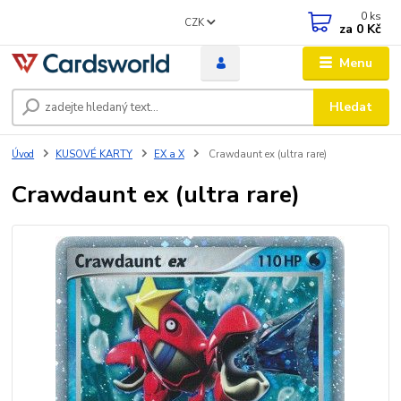
0
ks
CZK
za
0 Kč
Menu
Hledat
Úvod
KUSOVÉ KARTY
EX a X
Crawdaunt ex (ultra rare)
Crawdaunt ex (ultra rare)