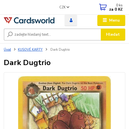
0
ks
CZK
za
0 Kč
Menu
Hledat
Úvod
KUSOVÉ KARTY
Dark Dugtrio
Dark Dugtrio