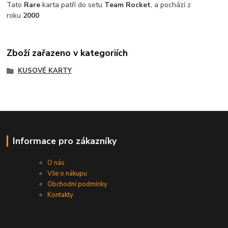
T
ato
Rare
karta patří do setu
Team Rocket
, a pochází z
roku
2000
Zboží zařazeno v kategoriích
KUSOVÉ KARTY
Informace pro zákazníky
O nás
Vše o nákupu
Obchodní podmínky
Kontakty