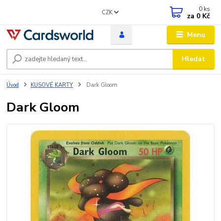
0
ks
CZK
za
0 Kč
Menu
Hledat
Úvod
KUSOVÉ KARTY
Dark Gloom
Dark Gloom