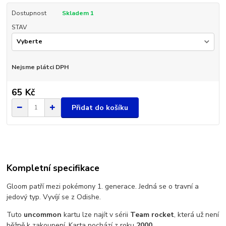
Dostupnost
Skladem 1
STAV
Nejsme plátci DPH
65 Kč
Přidat do košíku
Kompletní specifikace
Gloom patří mezi pokémony 1. generace. Jedná se o travní a
jedový typ. Vyvíjí se z Odishe.
Tuto
uncommon
kartu lze najít v sérii
Team rocket
, která už není
běžně k zakoupení. Karta pochází z roku
2000
.