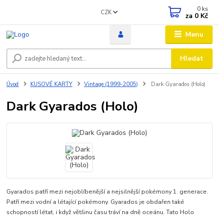
0
ks
CZK
za
0 Kč
Menu
Hledat
Úvod
KUSOVÉ KARTY
Vintage (1999-2005)
Dark Gyarados (Holo)
Dark Gyarados (Holo)
Gyarados patří mezi nejoblíbenější a nejsilnější pokémony 1. generace.
Patří mezi vodní a létající pokémony. Gyarados je obdařen také
schopností létat, i když většinu času tráví na dně oceánu. Tato Holo