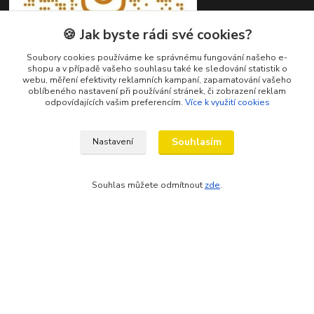
🍪 Jak byste rádi své cookies?
Soubory cookies používáme ke správnému fungování našeho e-
shopu a v případě vašeho souhlasu také ke sledování statistik o
webu, měření efektivity reklamních kampaní, zapamatování vašeho
oblíbeného nastavení při používání stránek, či zobrazení reklam
odpovídajících vašim preferencím.
Více k využití cookies
Souhlasím
Nastavení
Kontakty
Souhlas můžete odmítnout
zde
.
Petr Ježík
+420 607 583 609
(Po-Pá, 8-16 hod.)
info@cardsworld.cz