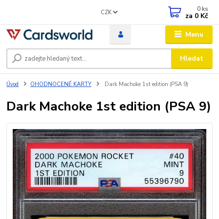
0
ks
CZK
za
0 Kč
Menu
Hledat
Úvod
OHODNOCENÉ KARTY
Dark Machoke 1st edition (PSA 9)
Dark Machoke 1st edition (PSA 9)