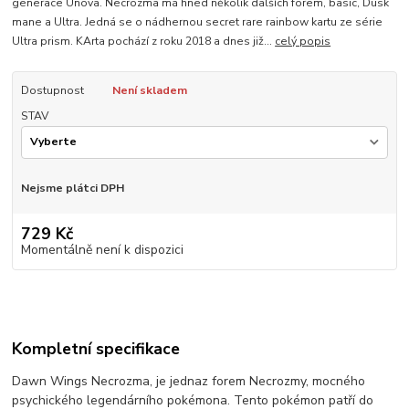
generace Unova. Necrozma má hned několik dalších forem, basic, Dusk
mane a Ultra. Jedná se o nádhernou secret rare rainbow kartu ze série
Ultra prism. KArta pochází z roku 2018 a dnes již...
celý popis
Dostupnost
Není skladem
STAV
Nejsme plátci DPH
729 Kč
Momentálně není k dispozici
Kompletní specifikace
Dawn Wings Necrozma, je jednaz forem Necrozmy, mocného
psychického legendárního pokémona. Tento pokémon patří do