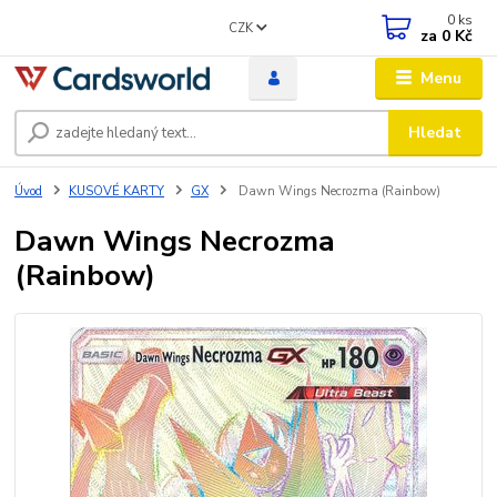
0
ks
CZK
za
0 Kč
Menu
Hledat
Úvod
KUSOVÉ KARTY
GX
Dawn Wings Necrozma (Rainbow)
Dawn Wings Necrozma
(Rainbow)