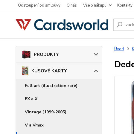
Odstoupení od smlouvy
O nás
Vše o nákupu
Kontakty
Úvod
PRODUKTY
Dede
KUSOVÉ KARTY
Full art (illustration rare)
EX a X
Vintage (1999-2005)
V a Vmax