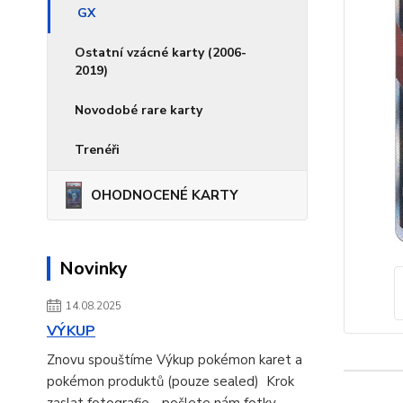
GX
Ostatní vzácné karty (2006-
2019)
Novodobé rare karty
Trenéři
OHODNOCENÉ KARTY
Novinky
14.08.2025
VÝKUP
Znovu spouštíme Výkup pokémon karet a
pokémon produktů (pouze sealed) Krok
zaslat fotografie - pošlete nám fotky