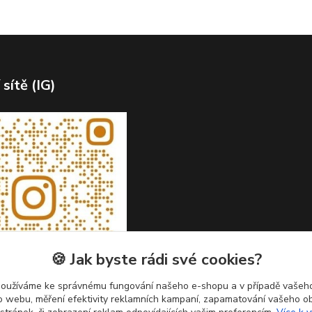
 sítě (IG)
🍪 Jak byste rádi své cookies?
používáme ke správnému fungování našeho e-shopu a v případě vašeho
k o webu, měření efektivity reklamních kampaní, zapamatování vašeho o