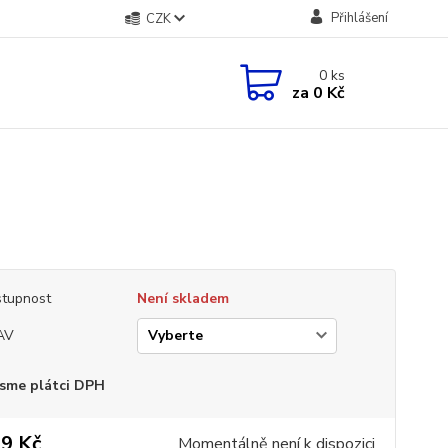
Přihlášení
CZK
0
ks
za
0 Kč
tupnost
Není skladem
AV
sme plátci DPH
9 Kč
Momentálně není k dispozici