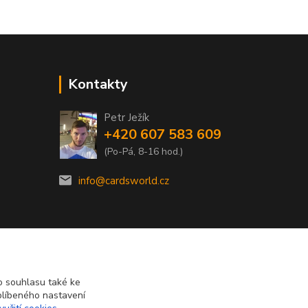
Kontakty
Petr Ježík
+420 607 583 609
(Po-Pá, 8-16 hod.)
info@cardsworld.cz
 souhlasu také ke
blíbeného nastavení