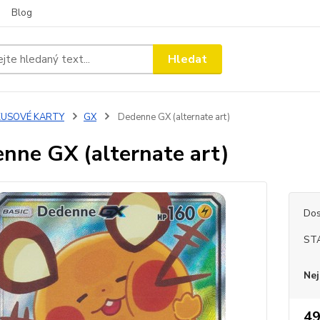
Blog
Hledat
KUSOVÉ KARTY
GX
Dedenne GX (alternate art)
nne GX (alternate art)
Dos
ST
Nej
49