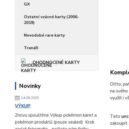
GX
Ostatní vzácné karty (2006-
2019)
Novodobé rare karty
Trenéři
OHODNOCENÉ KARTY
Komple
Ditto, pa
Novinky
na svého 
využít i 
14.08.2025
VÝKUP
Znovu spouštíme Výkup pokémon karet a
Tato
un
pokémon produktů (pouze sealed) Krok
zakoupit.
zaslat fotografie - pošlete nám fotky