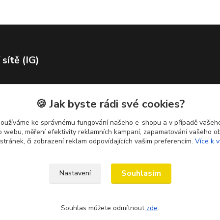
 sítě (IG)
🍪 Jak byste rádi své cookies?
používáme ke správnému fungování našeho e-shopu a v případě vašeho
k o webu, měření efektivity reklamních kampaní, zapamatování vašeho o
 stránek, či zobrazení reklam odpovídajících vašim preferencím.
Více k v
Souhlasím
Nastavení
Souhlas můžete odmítnout
zde
.