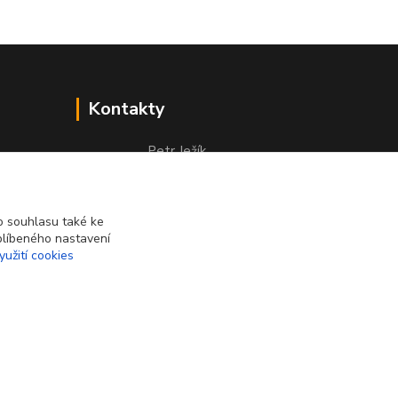
Kontakty
Petr Ježík
+420 607 583 609
(Po-Pá, 8-16 hod.)
 souhlasu také ke
info@cardsworld.cz
blíbeného nastavení
yužití cookies
Vytvořeno na
Eshop-rychle.cz