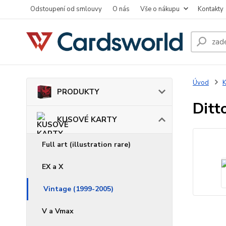
Odstoupení od smlouvy
O nás
Vše o nákupu
Kontakty
Úvod
PRODUKTY
Ditt
KUSOVÉ KARTY
Full art (illustration rare)
EX a X
Vintage (1999-2005)
V a Vmax