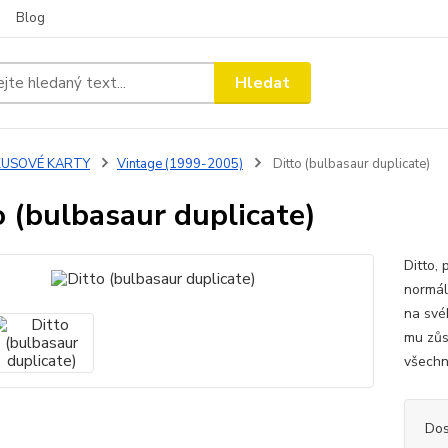
Blog
Hledat
KUSOVÉ KARTY
Vintage (1999-2005)
Ditto (bulbasaur duplicate)
o (bulbasaur duplicate)
Ditto,
normál
na své
mu zůst
všechny
Dos