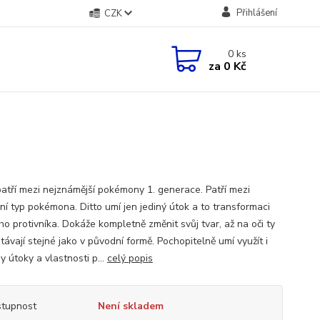
Přihlášení
CZK
0
ks
za
0 Kč
 patří mezi nejznámější pokémony 1. generace. Patří mezi
ní typ pokémona. Ditto umí jen jediný útok a to transformaci
ho protivníka. Dokáže kompletně změnit svůj tvar, až na oči ty
ávají stejné jako v původní formě. Pochopitelně umí využít i
 útoky a vlastnosti p...
celý popis
tupnost
Není skladem