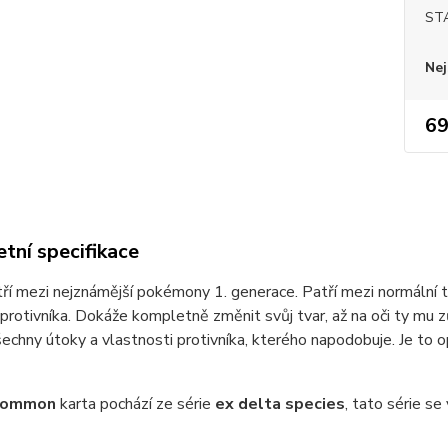
ST
Nej
69
tní specifikace
tří mezi nejznámější pokémony 1. generace. Patří mezi normální t
protivníka. Dokáže kompletně změnit svůj tvar, až na oči ty mu z
všechny útoky a vlastnosti protivníka, kterého napodobuje. Je to
common
karta pochází ze série
ex delta species
, tato série se