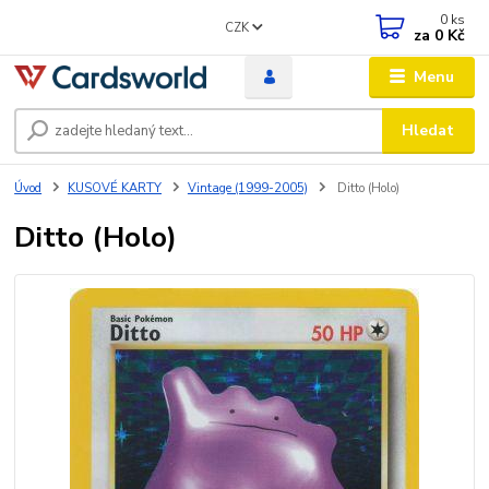
0
ks
CZK
za
0 Kč
Menu
Hledat
Úvod
KUSOVÉ KARTY
Vintage (1999-2005)
Ditto (Holo)
Ditto (Holo)