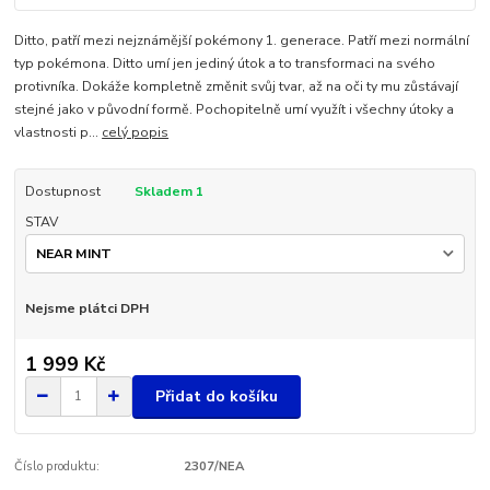
Ditto, patří mezi nejznámější pokémony 1. generace. Patří mezi normální
typ pokémona. Ditto umí jen jediný útok a to transformaci na svého
protivníka. Dokáže kompletně změnit svůj tvar, až na oči ty mu zůstávají
stejné jako v původní formě. Pochopitelně umí využít i všechny útoky a
vlastnosti p...
celý popis
Dostupnost
Skladem 1
STAV
Nejsme plátci DPH
1 999 Kč
Přidat do košíku
Číslo produktu:
2307/NEA