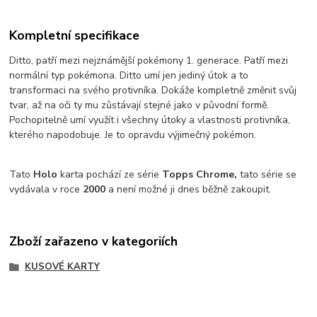
Kompletní specifikace
Ditto, patří mezi nejznámější pokémony 1. generace. Patří mezi
normální typ pokémona. Ditto umí jen jediný útok a to
transformaci na svého protivníka. Dokáže kompletně změnit svůj
tvar, až na oči ty mu zůstávají stejné jako v původní formě.
Pochopitelně umí využít i všechny útoky a vlastnosti protivníka,
kterého napodobuje. Je to opravdu výjimečný pokémon.
Tato
Holo
karta pochází ze série
Topps Chrome,
tato série se
vydávala v roce
2000
a není možné ji dnes běžně zakoupit.
Zboží zařazeno v kategoriích
KUSOVÉ KARTY