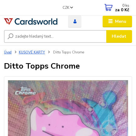
0
ks
CZK
za
0 Kč
Menu
Hledat
Úvod
KUSOVÉ KARTY
Ditto Topps Chrome
Ditto Topps Chrome