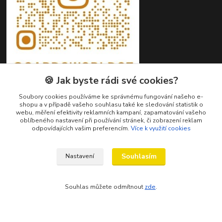
🍪 Jak byste rádi své cookies?
Soubory cookies používáme ke správnému fungování našeho e-
shopu a v případě vašeho souhlasu také ke sledování statistik o
webu, měření efektivity reklamních kampaní, zapamatování vašeho
oblíbeného nastavení při používání stránek, či zobrazení reklam
Kontakty
odpovídajících vašim preferencím.
Více k využití cookies
Petr Ježík
Souhlasím
Nastavení
+420 607 583 609
(Po-Pá, 8-16 hod.)
Souhlas můžete odmítnout
zde
.
info@cardsworld.cz