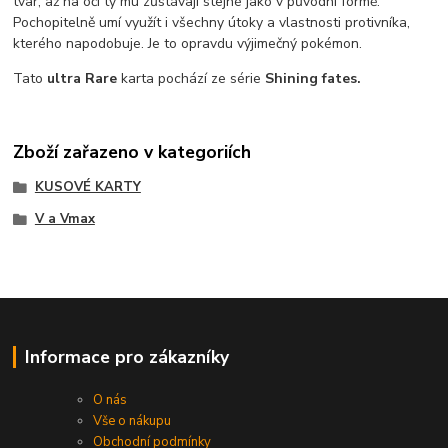
tvar, až na oči ty mu zůstávají stejné jako v původní formě.
Pochopitelně umí využít i všechny útoky a vlastnosti protivníka,
kterého napodobuje. Je to opravdu výjimečný pokémon.
Tato
ultra
Rare
karta pochází ze série
Shining fates.
Zboží zařazeno v kategoriích
KUSOVÉ KARTY
V a Vmax
Informace pro zákazníky
O nás
Vše o nákupu
Obchodní podmínky