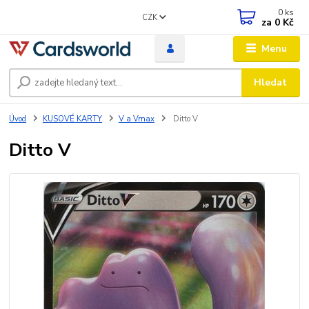
0
ks
CZK
za
0 Kč
Menu
Hledat
Úvod
KUSOVÉ KARTY
V a Vmax
Ditto V
Ditto V