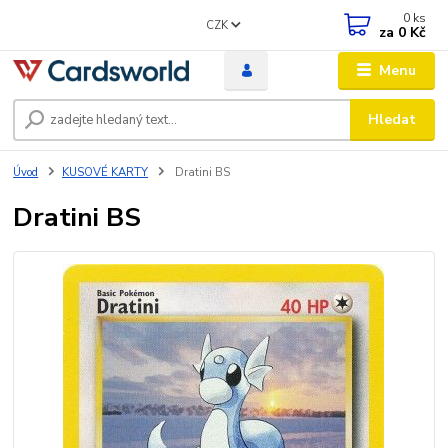
0
ks
CZK
za
0 Kč
Menu
Hledat
Úvod
KUSOVÉ KARTY
Dratini BS
Dratini BS