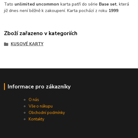
Tato
unlimited uncommon
karta patří do série
Base set
, která
již dnes není běžně k zakoupení. Karta pochází z roku
1999
.
Zboží zařazeno v kategoriích
KUSOVÉ KARTY
Informace pro zákazníky
O nás
Vše o nákupu
Obchodní podmínky
Kontakty