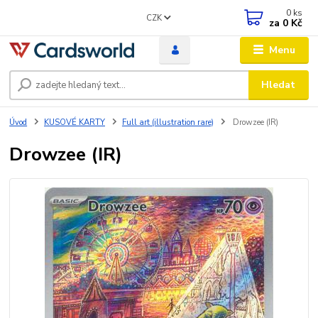
0
ks
CZK
za
0 Kč
Menu
Hledat
Úvod
KUSOVÉ KARTY
Full art (illustration rare)
Drowzee (IR)
Drowzee (IR)