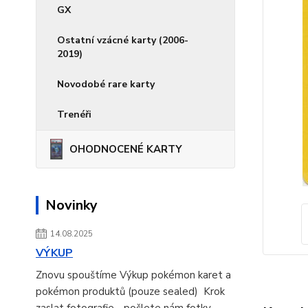
GX
Ostatní vzácné karty (2006-
2019)
Novodobé rare karty
Trenéři
OHODNOCENÉ KARTY
Novinky
14.08.2025
VÝKUP
Znovu spouštíme Výkup pokémon karet a
pokémon produktů (pouze sealed) Krok
zaslat fotografie - pošlete nám fotky