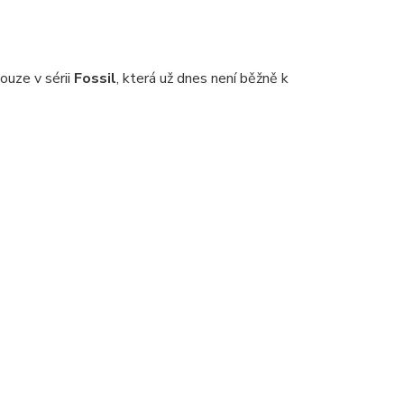
pouze v sérii
Fossil
, která už dnes není běžně k