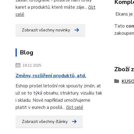
Komple
karet a produktů, které máte záje...
číst
Ekans je 
celé
Tato
com
Zobrazit všechny novinky
zakoupení
Blog
18.11.2025
Zboží 
Změny, rozšíření produktů, atd.
KUSO
Eshop prošel letošní rok spousty změn, ať
už se to týká obsahu, struktury, vizuálu tak
i skladu. Nově například umožňujeme
platit v eurech a posílá...
číst celé
Zobrazit všechny články