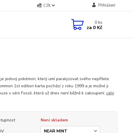
Přihlášení
CZK
0
ks
za
0 Kč
je jedový pokémon, který umí paralyzovat svého nepřítele.
ommon 1st edition karta pochází z roku 1999 a je možné ji
ouze v sérii Fossil, která už dnes není běžně k zakoupení.
celý
tupnost
Není skladem
AV