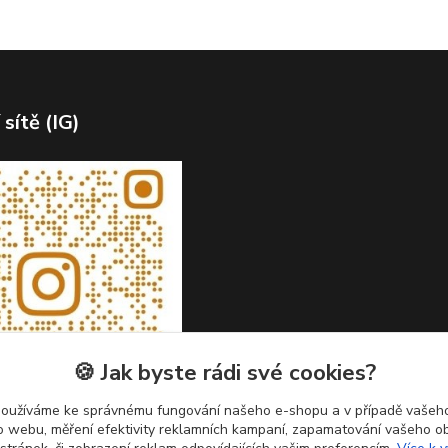
 sítě (IG)
🍪 Jak byste rádi své cookies?
používáme ke správnému fungování našeho e-shopu a v případě vašeho
k o webu, měření efektivity reklamních kampaní, zapamatování vašeho o