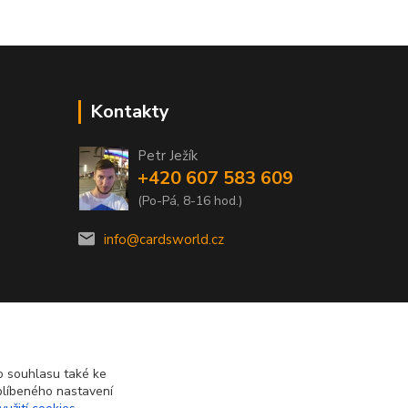
Kontakty
Petr Ježík
+420 607 583 609
(Po-Pá, 8-16 hod.)
info@cardsworld.cz
 souhlasu také ke
blíbeného nastavení