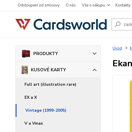
Odstoupení od smlouvy
O nás
Vše o nákupu
Kontakty
Úvod
PRODUKTY
Ekan
KUSOVÉ KARTY
Full art (illustration rare)
EX a X
Vintage (1999-2005)
V a Vmax