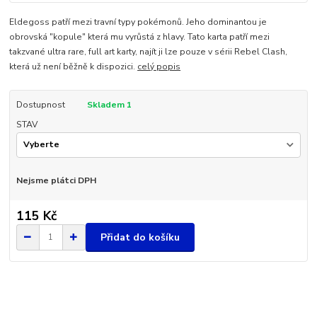
Eldegoss patří mezi travní typy pokémonů. Jeho dominantou je
obrovská "kopule" která mu vyrůstá z hlavy. Tato karta patří mezi
takzvané ultra rare, full art karty, najít ji lze pouze v sérii Rebel Clash,
která už není běžně k dispozici.
celý popis
Dostupnost
Skladem 1
STAV
Nejsme plátci DPH
115 Kč
Přidat do košíku