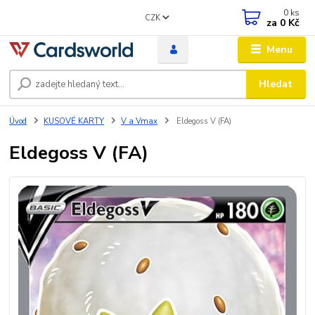
0
ks
CZK
za
0 Kč
Menu
Hledat
Úvod
KUSOVÉ KARTY
V a Vmax
Eldegoss V (FA)
Eldegoss V (FA)