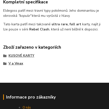
Kompletní specifikace
Eldegoss patří mezi travní typy pokémonů. Jeho dominantou je
obrovská
"kopule"
která mu vyrůstá z hlavy.
Tato karta patří mezi takzvané
ultra rare, full art
karty, najít ji
lze pouze v sérii
Rebel Clash
, která už není běžně k dispozici.
Zboží zařazeno v kategoriích
KUSOVÉ KARTY
V a Vmax
Informace pro zákazníky
O nás