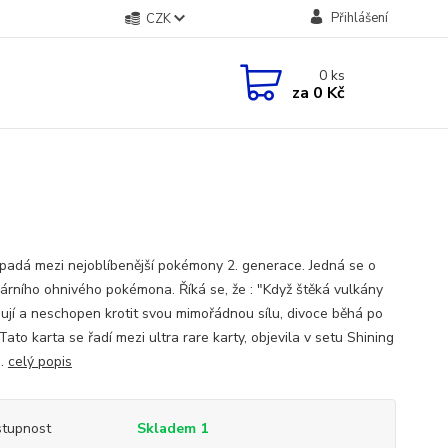
Přihlášení
CZK
0
ks
za
0 Kč
spadá mezi nejoblíbenější pokémony 2. generace. Jedná se o
árního ohnivého pokémona. Říká se, že : "Když štěká vulkány
ují a neschopen krotit svou mimořádnou sílu, divoce běhá po
Tato karta se řadí mezi ultra rare karty, objevila v setu Shining
..
celý popis
tupnost
Skladem 1