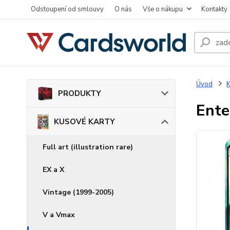
Odstoupení od smlouvy
O nás
Vše o nákupu
Kontakty
Úvod
PRODUKTY
Ente
KUSOVÉ KARTY
Full art (illustration rare)
EX a X
Vintage (1999-2005)
V a Vmax