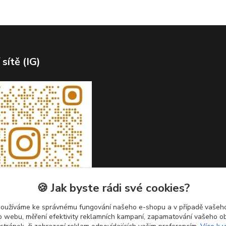
 sítě (IG)
🍪 Jak byste rádi své cookies?
používáme ke správnému fungování našeho e-shopu a v případě vašeho
k o webu, měření efektivity reklamních kampaní, zapamatování vašeho o