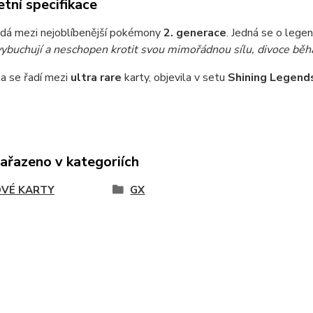
tní specifikace
adá mezi nejoblíbenější pokémony
2. generace
. Jedná se o lege
vybuchují a neschopen krotit svou mimořádnou sílu, divoce běh
a se řadí mezi
ultra
rare
karty, objevila v setu
Shining Legend
zařazeno v kategoriích
VÉ KARTY
GX