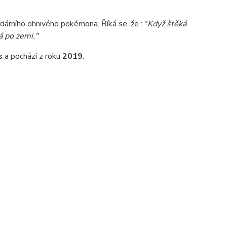
ndárního ohnivého pokémona. Říká se, že : "
Když štěká
á po zemi."
s
a pochází z roku
2019
.