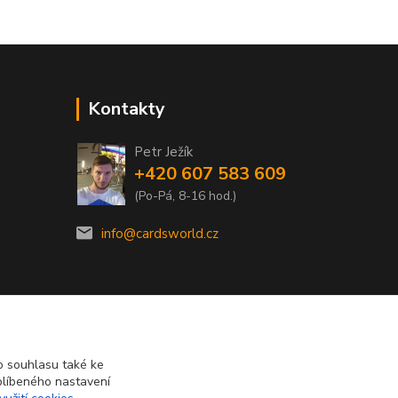
Kontakty
Petr Ježík
+420 607 583 609
(Po-Pá, 8-16 hod.)
info@cardsworld.cz
 souhlasu také ke
blíbeného nastavení