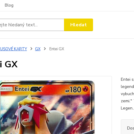
Blog
Hledat
KUSOVÉ KARTY
GX
Entei GX
i GX
Entei 
legend
vybuch
zemi." 
Legen.
Dos