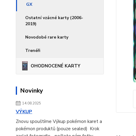
GX
Ostatní vzácné karty (2006-
2019)
Novodobé rare karty
Trenéři
OHODNOCENÉ KARTY
Novinky
14.08.2025
VÝKUP
Znovu spouštíme Výkup pokémon karet a
pokémon produktů (pouze sealed) Krok
zaslat fotografie - pošlete nám fotky