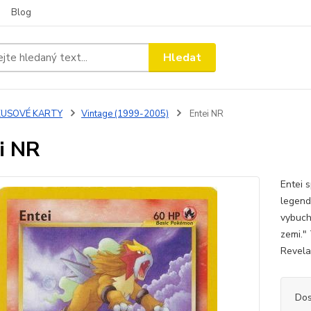
Blog
Hledat
KUSOVÉ KARTY
Vintage (1999-2005)
Entei NR
i NR
Entei 
legend
vybuch
zemi." 
Revelat
Dos