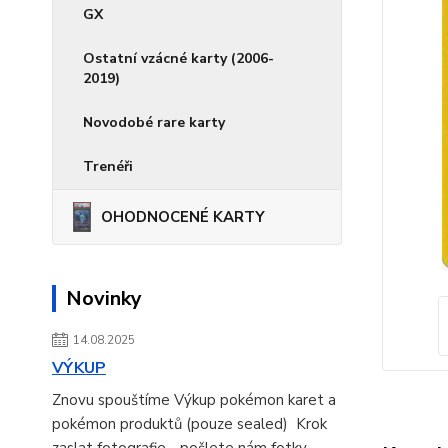
GX
Ostatní vzácné karty (2006-
2019)
Novodobé rare karty
Trenéři
OHODNOCENÉ KARTY
Novinky
14.08.2025
VÝKUP
Znovu spouštíme Výkup pokémon karet a
pokémon produktů (pouze sealed) Krok
zaslat fotografie - pošlete nám fotky