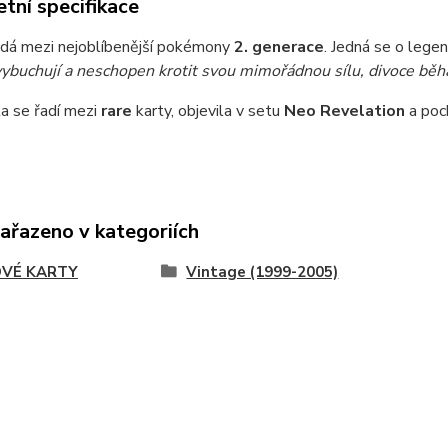
tní specifikace
adá mezi nejoblíbenější pokémony
2. generace
. Jedná se o lege
vybuchují a neschopen krotit svou mimořádnou sílu, divoce běh
a se řadí mezi
rare
karty, objevila v setu
Neo Revelation
a poc
zařazeno v kategoriích
VÉ KARTY
Vintage (1999-2005)