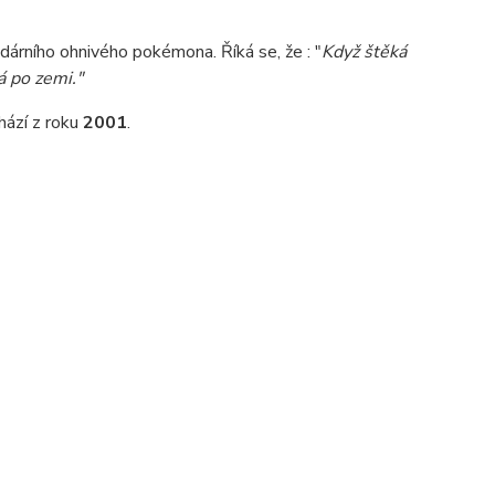
ndárního ohnivého pokémona. Říká se, že : "
Když štěká
á po zemi."
hází z roku
2001
.