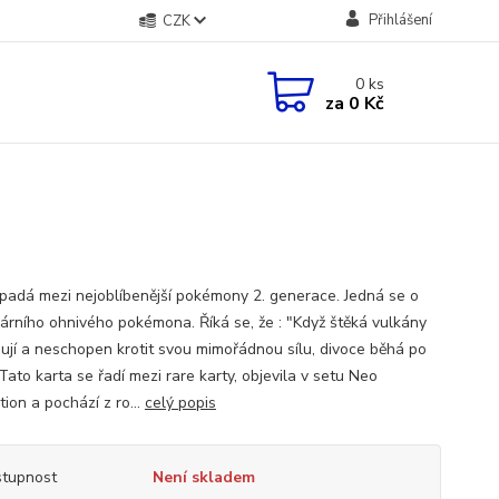
Přihlášení
CZK
0
ks
za
0 Kč
spadá mezi nejoblíbenější pokémony 2. generace. Jedná se o
árního ohnivého pokémona. Říká se, že : "Když štěká vulkány
ují a neschopen krotit svou mimořádnou sílu, divoce běhá po
Tato karta se řadí mezi rare karty, objevila v setu Neo
ion a pochází z ro...
celý popis
tupnost
Není skladem