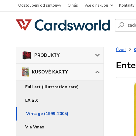
Odstoupení od smlouvy
O nás
Vše o nákupu
Kontakty
Úvod
PRODUKTY
Ente
KUSOVÉ KARTY
Full art (illustration rare)
EX a X
Vintage (1999-2005)
V a Vmax