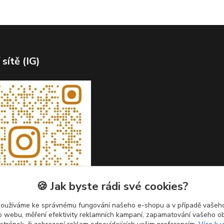
 sítě (IG)
🍪 Jak byste rádi své cookies?
používáme ke správnému fungování našeho e-shopu a v případě vašeho
k o webu, měření efektivity reklamních kampaní, zapamatování vašeho o