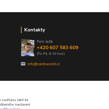
Kontakty
Petr Ježík
+420 607 583 609
(Po-Pá, 8-16 hod.)
info@cardsworld.cz
 souhlasu také ke
blíbeného nastavení