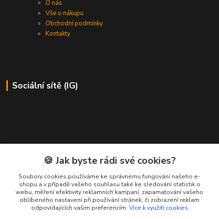
O nás
Vše o nákupu
Obchodní podmínky
Kontakty
Sociální sítě (IG)
Kontakty
🍪 Jak byste rádi své cookies?
Soubory cookies používáme ke správnému fungování našeho e-
Petr Ježík
shopu a v případě vašeho souhlasu také ke sledování statistik o
+420 607 583 609
webu, měření efektivity reklamních kampaní, zapamatování vašeho
(Po-Pá, 8-16 hod.)
oblíbeného nastavení při používání stránek, či zobrazení reklam
odpovídajících vašim preferencím.
Více k využití cookies
info@cardsworld.cz