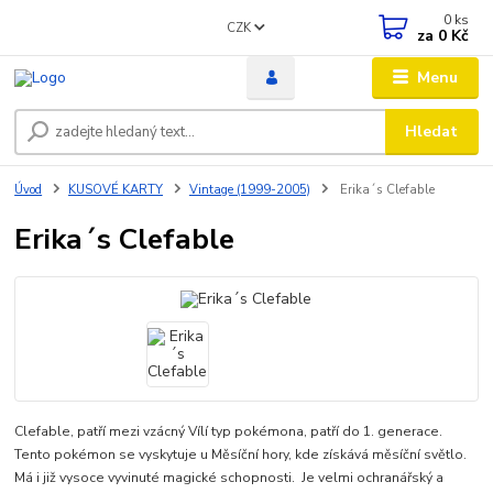
0
ks
CZK
za
0 Kč
Menu
Hledat
Úvod
KUSOVÉ KARTY
Vintage (1999-2005)
Erika´s Clefable
Erika´s Clefable
Clefable, patří mezi vzácný Vílí typ pokémona, patří do 1. generace.
Tento pokémon se vyskytuje u Měsíční hory, kde získává měsíční světlo.
Má i již vysoce vyvinuté magické schopnosti. Je velmi ochranářský a