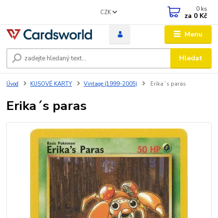
0
ks
CZK
za
0 Kč
Menu
Hledat
Úvod
KUSOVÉ KARTY
Vintage (1999-2005)
Erika´s paras
Erika´s paras