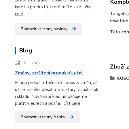
Komple
karet a produktů, které máte záje...
číst
Tangela j
celé
neustále 
Zobrazit všechny novinky
Tato
co
Blog
18.11.2025
Zboží 
Změny, rozšíření produktů, atd.
KUSO
Eshop prošel letošní rok spousty změn, ať
už se to týká obsahu, struktury, vizuálu tak
i skladu. Nově například umožňujeme
platit v eurech a posílá...
číst celé
Zobrazit všechny články