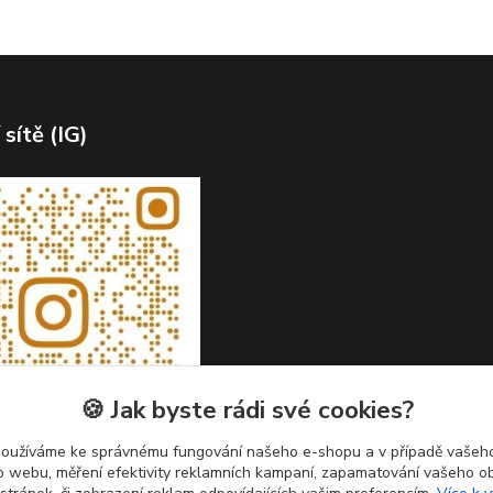
 sítě (IG)
🍪 Jak byste rádi své cookies?
používáme ke správnému fungování našeho e-shopu a v případě vašeho
k o webu, měření efektivity reklamních kampaní, zapamatování vašeho o