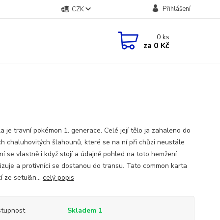
Přihlášení
CZK
0
ks
za
0 Kč
a je travní pokémon 1. generace. Celé její tělo ja zahaleno do
h chaluhovitých šlahounů, které se na ní při chůzi neustále
lní se vlastně i když stojí a údajně pohled na toto hemžení
izuje a protivníci se dostanou do transu. Tato common karta
í ze setu&n...
celý popis
tupnost
Skladem 1