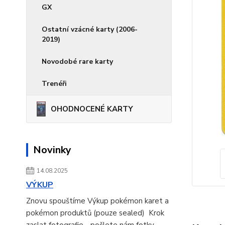
GX
Ostatní vzácné karty (2006-
2019)
Novodobé rare karty
Trenéři
OHODNOCENÉ KARTY
Novinky
14.08.2025
VÝKUP
Znovu spouštíme Výkup pokémon karet a
pokémon produktů (pouze sealed) Krok
zaslat fotografie - pošlete nám fotky