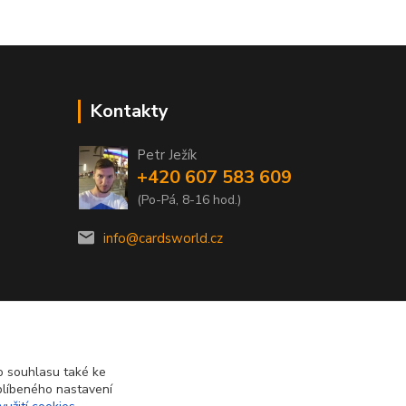
Kontakty
Petr Ježík
+420 607 583 609
(Po-Pá, 8-16 hod.)
info@cardsworld.cz
 souhlasu také ke
blíbeného nastavení