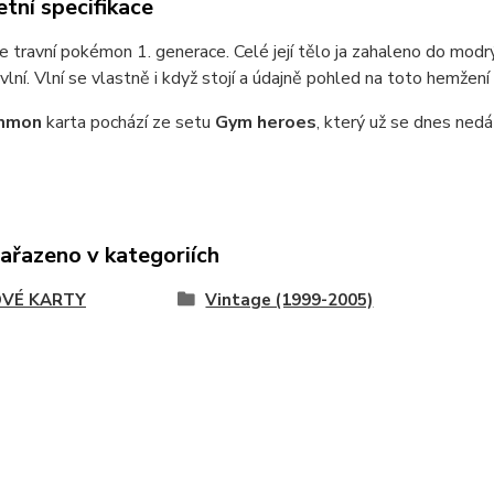
tní specifikace
e travní pokémon 1. generace. Celé její tělo ja zahaleno do modrý
vlní. Vlní se vlastně i když stojí a údajně pohled na toto hemžení
mmon
karta pochází ze setu
Gym heroes
, který už se dnes nedá
zařazeno v kategoriích
VÉ KARTY
Vintage (1999-2005)