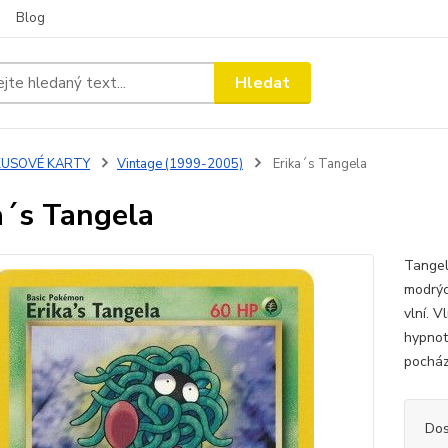
Blog
Hledat
KUSOVÉ KARTY
Vintage (1999-2005)
Erika´s Tangela
a´s Tangela
Tangel
modrýc
vlní. V
hypnot
pocház
Dos