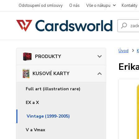
Odstoupení od smlouvy
O nás
Vše o nákupu
Kontakty
Úvod
PRODUKTY
Erik
KUSOVÉ KARTY
Full art (illustration rare)
EX a X
Vintage (1999-2005)
V a Vmax