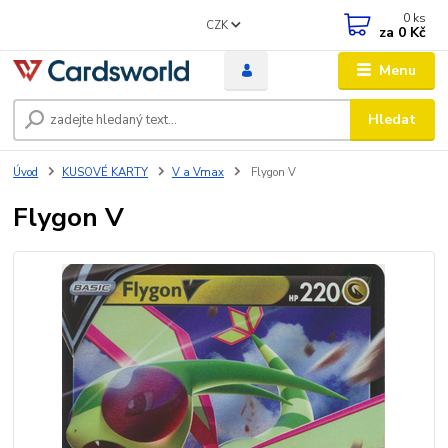
0
ks
CZK
za
0 Kč
Menu
Hledat
Úvod
KUSOVÉ KARTY
V a Vmax
Flygon V
Flygon V