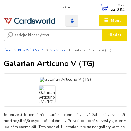
0
ks
CZK
za
0 Kč
Menu
Hledat
Úvod
KUSOVÉ KARTY
V a Vmax
Galarian Articuno V (TG)
Galarian Articuno V (TG)
Jeden ze tří legendárních ptačích pokémonů ve své Galarské verzi. Patří
mezi nejsilnější psychické pokémony. Pravděpodobně se vyskytuje jen v
jediném exempláři. Tato special illustration rare trainer gallery karta se