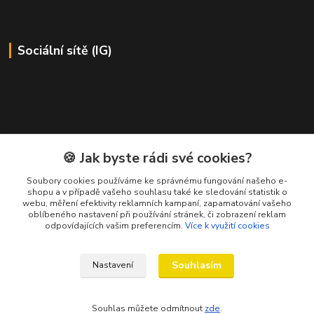
Sociální sítě (IG)
Kontakty
🍪 Jak byste rádi své cookies?
Soubory cookies používáme ke správnému fungování našeho e-
Petr Ježík
shopu a v případě vašeho souhlasu také ke sledování statistik o
+420 607 583 609
webu, měření efektivity reklamních kampaní, zapamatování vašeho
(Po-Pá, 8-16 hod.)
oblíbeného nastavení při používání stránek, či zobrazení reklam
odpovídajících vašim preferencím.
Více k využití cookies
info@cardsworld.cz
Souhlasím
Nastavení
Souhlas můžete odmítnout
zde
.