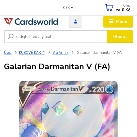
0
ks
CZK
za
0 Kč
Menu
Hledat
Úvod
KUSOVÉ KARTY
V a Vmax
Galarian Darmanitan V (FA)
Galarian Darmanitan V (FA)