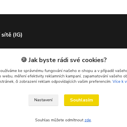
 sítě (IG)
🍪 Jak byste rádi své cookies?
používáme ke správnému fungování našeho e-shopu a v případě vašeho
k o webu, měření efektivity reklamních kampaní, zapamatování vašeho o
 stránek, či zobrazení reklam odpovídajících vašim preferencím.
Více k v
Souhlasím
Nastavení
Souhlas můžete odmítnout
zde
.