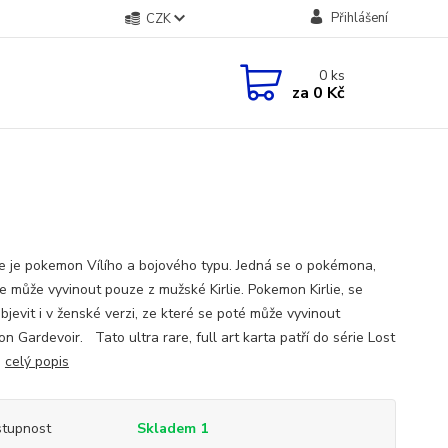
Přihlášení
CZK
0
ks
za
0 Kč
e je pokemon Vílího a bojového typu. Jedná se o pokémona,
se může vyvinout pouze z mužské Kirlie. Pokemon Kirlie, se
bjevit i v ženské verzi, ze které se poté může vyvinout
 Gardevoir. Tato ultra rare, full art karta patří do série Lost
.
celý popis
tupnost
Skladem 1