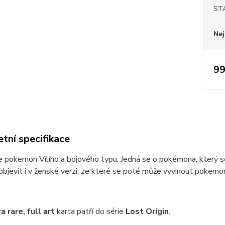
ST
Nej
99
tní specifikace
e pokemon Vílího a bojového typu. Jedná se o pokémona, který s
bjevit i v ženské verzi, ze které se poté může vyvinout pokemo
ra rare, full art
karta patří do série
Lost Origin
.