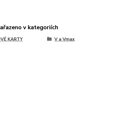
zařazeno v kategoriích
VÉ KARTY
V a Vmax