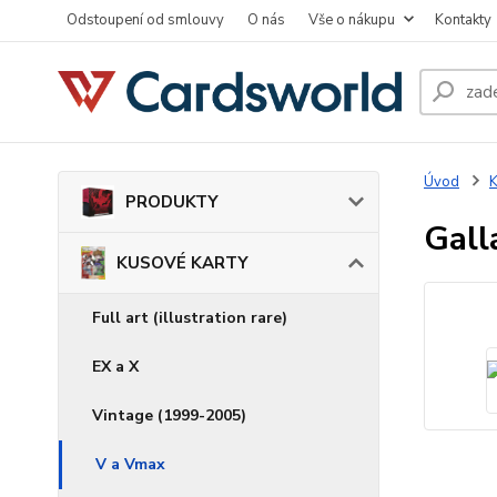
Odstoupení od smlouvy
O nás
Vše o nákupu
Kontakty
Úvod
PRODUKTY
Gall
KUSOVÉ KARTY
Full art (illustration rare)
EX a X
Vintage (1999-2005)
V a Vmax