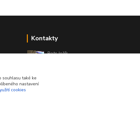
Kontakty
Petr Ježík
+420 607 583 609
(Po-Pá, 8-16 hod.)
 souhlasu také ke
info@cardsworld.cz
blíbeného nastavení
yužití cookies
Vytvořeno na
Eshop-rychle.cz