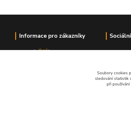
Informace pro zákazníky
Sociální
O nás
Vše o nákupu
Obchodní podmínky
Kontakty
Soubory cookies 
sledování statisti
při používání