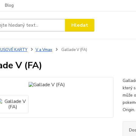
Blog
Hledat
KUSOVÉ KARTY
V a Vmax
Gallade V (FA)
ade V (FA)
Gallad
který 
může o
pokemon
Origin
Dos