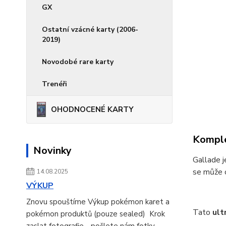
GX
Ostatní vzácné karty (2006-
2019)
Novodobé rare karty
Trenéři
OHODNOCENÉ KARTY
Komple
Novinky
Gallade j
se může o
14.08.2025
VÝKUP
Znovu spouštíme Výkup pokémon karet a
Tato
ult
pokémon produktů (pouze sealed) Krok
zaslat fotografie - pošlete nám fotky