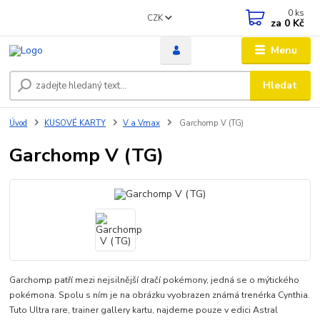
0
ks
CZK
za
0 Kč
Menu
Hledat
Úvod
KUSOVÉ KARTY
V a Vmax
Garchomp V (TG)
Garchomp V (TG)
Garchomp patří mezi nejsilnější dračí pokémony, jedná se o mýtického
pokémona. Spolu s ním je na obrázku vyobrazen známá trenérka Cynthia.
Tuto Ultra rare, trainer gallery kartu, najdeme pouze v edici Astral