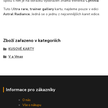
Spolu s ním je na obrázku vyobrazen známá trenérka
Cynthia
.
Tuto U
ltra rare, trainer gallery
kartu, najdeme pouze v edici
Astral Radiance.
Jedná se o jednu z nejcennějších karet edice.
Zboží zařazeno v kategoriích
KUSOVÉ KARTY
V a Vmax
Informace pro zákazníky
O nás
Vše o nákupu