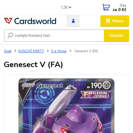
0
ks
CZK
za
0 Kč
Menu
Hledat
Úvod
KUSOVÉ KARTY
V a Vmax
Genesect V (FA)
Genesect V (FA)