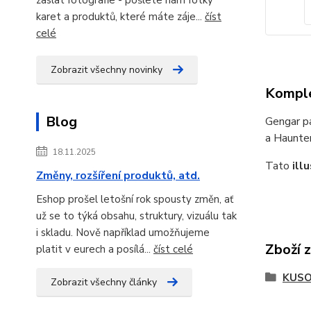
karet a produktů, které máte záje...
číst
celé
Zobrazit všechny novinky
Komple
Blog
Gengar pa
a Haunter
18.11.2025
Tato
ill
Změny, rozšíření produktů, atd.
Eshop prošel letošní rok spousty změn, ať
už se to týká obsahu, struktury, vizuálu tak
i skladu. Nově například umožňujeme
Zboží 
platit v eurech a posílá...
číst celé
KUSO
Zobrazit všechny články