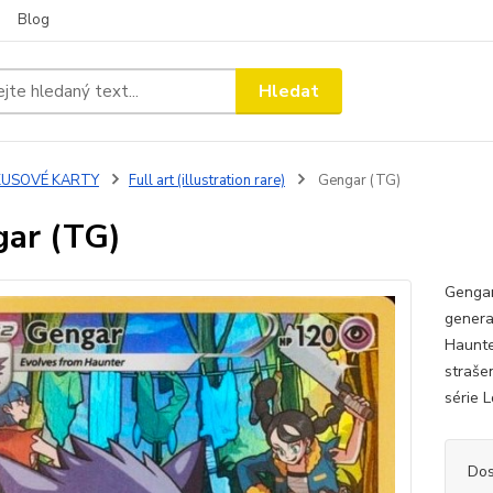
Blog
Hledat
KUSOVÉ KARTY
Full art (illustration rare)
Gengar (TG)
ar (TG)
Gengar
genera
Haunte
strašen
série L
Dos