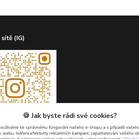
 sítě (IG)
🍪 Jak byste rádi své cookies?
používáme ke správnému fungování našeho e-shopu a v případě vašeho
k o webu, měření efektivity reklamních kampaní, zapamatování vašeho o