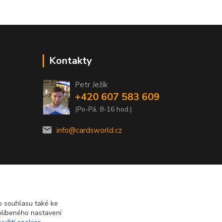
Kontakty
Petr Ježík
+420 607 583 609
(Po-Pá, 8-16 hod.)
info@cardsworld.cz
 souhlasu také ke
blíbeného nastavení