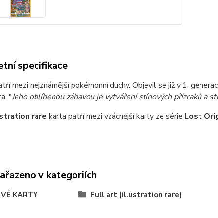
tní specifikace
tří mezi nejznámější pokémonní duchy. Objevil se již v 1. genera
a. "
Jeho oblíbenou zábavou je vytváření stínových přízraků a st
ustration rare
karta patří mezi vzácnější karty ze série
Lost Orig
zařazeno v kategoriích
VÉ KARTY
Full art (illustration rare)