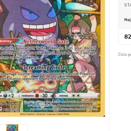
ST
Nej
82
Číslo p