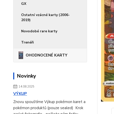
GX
Ostatní vzácné karty (2006-
2019)
Novodobé rare karty
Trenéři
OHODNOCENÉ KARTY
Novinky
14.08.2025
VÝKUP
Znovu spouštíme Výkup pokémon karet a
pokémon produktů (pouze sealed) Krok
zaslat fotografie - pošlete nám fotky