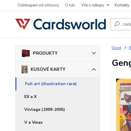
Odstoupení od smlouvy
O nás
Vše o nákupu
Kontakty
Úvod
PRODUKTY
Geng
KUSOVÉ KARTY
Full art (illustration rare)
EX a X
Vintage (1999-2005)
V a Vmax