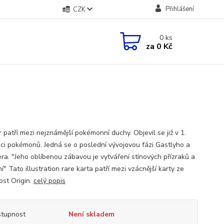
Přihlášení
CZK
0
ks
za
0 Kč
 patří mezi nejznámější pokémonní duchy. Objevil se již v 1.
ci pokémonů. Jedná se o poslední vývojovou fázi Gastlyho a
ra. "Jeho oblíbenou zábavou je vytváření stínových přízraků a
í" Tato illustration rare karta patří mezi vzácnější karty ze
ost Origin.
celý popis
tupnost
Není skladem