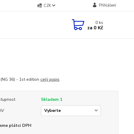
Přihlášení
CZK
0
ks
za
0 Kč
(NG 36) - 1st edition
celý popis
tupnost
Skladem 1
AV
sme plátci DPH