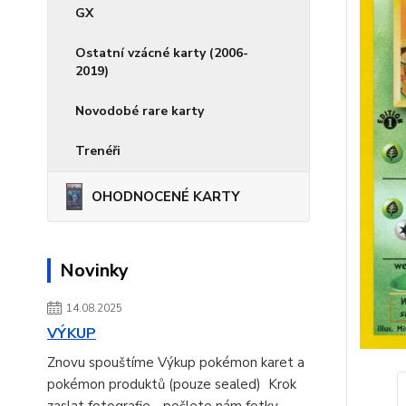
GX
Ostatní vzácné karty (2006-
2019)
Novodobé rare karty
Trenéři
OHODNOCENÉ KARTY
Novinky
14.08.2025
VÝKUP
Znovu spouštíme Výkup pokémon karet a
pokémon produktů (pouze sealed) Krok
zaslat fotografie - pošlete nám fotky