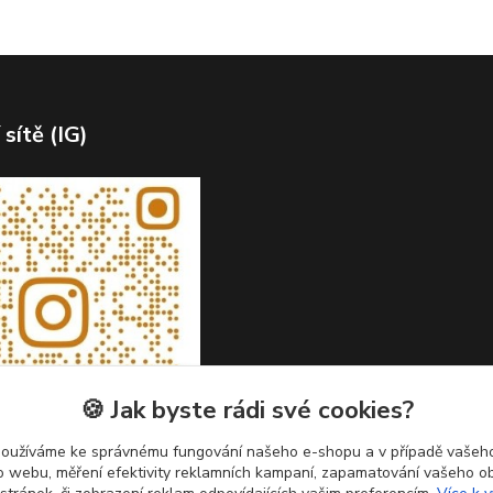
 sítě (IG)
🍪 Jak byste rádi své cookies?
používáme ke správnému fungování našeho e-shopu a v případě vašeho
k o webu, měření efektivity reklamních kampaní, zapamatování vašeho o