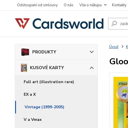
Odstoupení od smlouvy
O nás
Vše o nákupu
Kontakty
Úvod
PRODUKTY
Gloo
KUSOVÉ KARTY
Full art (illustration rare)
EX a X
Vintage (1999-2005)
V a Vmax