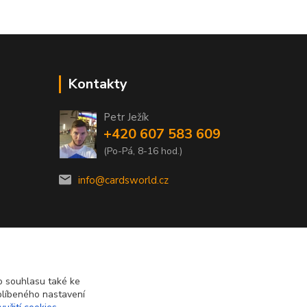
Kontakty
Petr Ježík
+420 607 583 609
(Po-Pá, 8-16 hod.)
info@cardsworld.cz
 souhlasu také ke
blíbeného nastavení