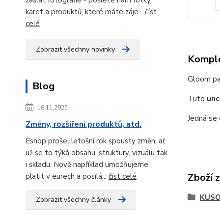
karet a produktů, které máte záje...
číst
celé
Zobrazit všechny novinky
Komple
Gloom pat
Blog
Tuto
un
18.11.2025
Jedná se
Změny, rozšíření produktů, atd.
Eshop prošel letošní rok spousty změn, ať
už se to týká obsahu, struktury, vizuálu tak
i skladu. Nově například umožňujeme
Zboží 
platit v eurech a posílá...
číst celé
KUSO
Zobrazit všechny články