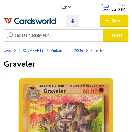
0
ks
CZK
za
0 Kč
Menu
Hledat
Úvod
KUSOVÉ KARTY
Vintage (1999-2005)
Graveler
Graveler