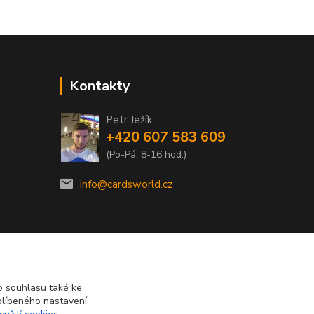
Kontakty
Petr Ježík
+420 607 583 609
(Po-Pá, 8-16 hod.)
info@cardsworld.cz
 souhlasu také ke
blíbeného nastavení