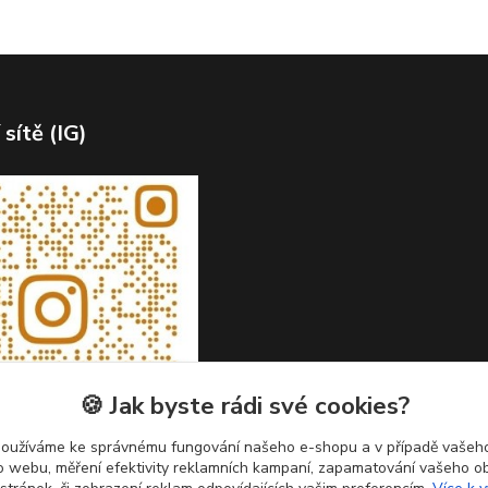
 sítě (IG)
🍪 Jak byste rádi své cookies?
používáme ke správnému fungování našeho e-shopu a v případě vašeho
k o webu, měření efektivity reklamních kampaní, zapamatování vašeho o