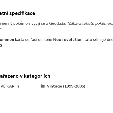
tní specifikace
kamenný pokémon, vyvíjí se z Geoduda.
"Zábava tohoto pokémona,
"
common
karta se řadí do série
Neo revelation
, tato série již d
0
.
zařazeno v kategoriích
VÉ KARTY
Vintage (1999-2005)