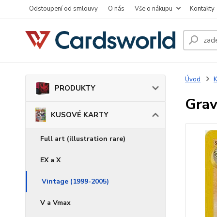
Odstoupení od smlouvy
O nás
Vše o nákupu
Kontakty
Úvod
PRODUKTY
Grav
KUSOVÉ KARTY
Full art (illustration rare)
EX a X
Vintage (1999-2005)
V a Vmax