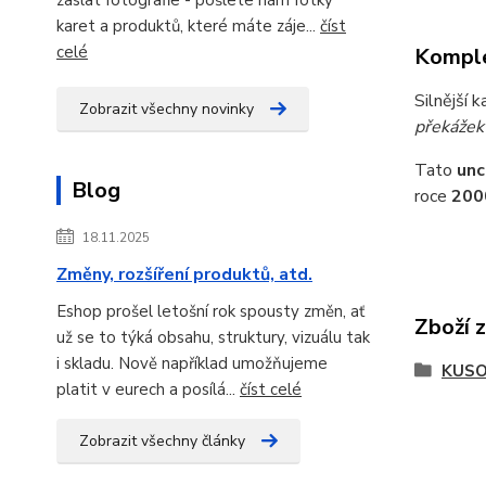
karet a produktů, které máte záje...
číst
celé
Komple
Silnější 
Zobrazit všechny novinky
překážek
Tato
un
Blog
roce
200
18.11.2025
Změny, rozšíření produktů, atd.
Eshop prošel letošní rok spousty změn, ať
Zboží 
už se to týká obsahu, struktury, vizuálu tak
i skladu. Nově například umožňujeme
KUSO
platit v eurech a posílá...
číst celé
Zobrazit všechny články