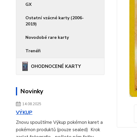
GX
Ostatní vzácné karty (2006-
2019)
Novodobé rare karty
Trenéři
OHODNOCENÉ KARTY
Novinky
14.08.2025
VÝKUP
Znovu spouštíme Výkup pokémon karet a
pokémon produktů (pouze sealed) Krok
zaslat fotografie - pošlete nám fotky