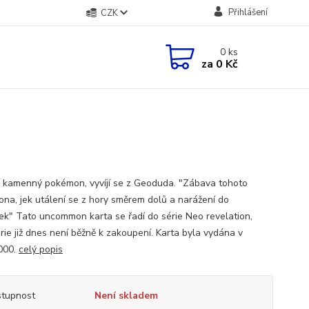
Přihlášení
CZK
0
ks
za
0 Kč
ší kamenný pokémon, vyvíjí se z Geoduda. "Zábava tohoto
na, jek utálení se z hory směrem dolů a narážení do
ek" Tato uncommon karta se řadí do série Neo revelation,
rie již dnes není běžně k zakoupení. Karta byla vydána v
000.
celý popis
tupnost
Není skladem