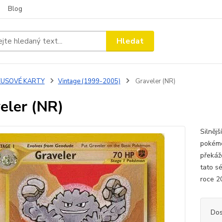
Blog
Hledat
KUSOVÉ KARTY
Vintage (1999-2005)
Graveler (NR)
eler (NR)
Silněj
pokémo
překáž
tato sé
roce 2
Dos