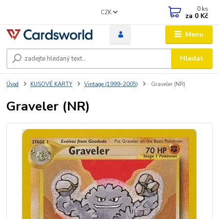
0
ks
CZK
za
0 Kč
Menu
Hledat
Úvod
KUSOVÉ KARTY
Vintage (1999-2005)
Graveler (NR)
Graveler (NR)