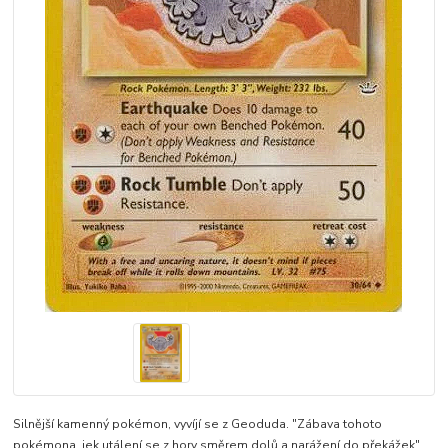
Silnější kamenný pokémon, vyvíjí se z Geoduda. "Zábava tohoto
pokémona, jek utálení se z hory směrem dolů a narážení do překážek"