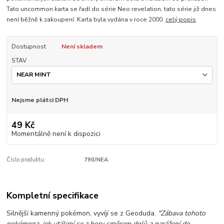
Tato uncommon karta se řadí do série Neo revelation, tato série již dnes
není běžně k zakoupení. Karta byla vydána v roce 2000.
celý popis
Dostupnost
Není skladem
STAV
Nejsme plátci DPH
49 Kč
Momentálně není k dispozici
Číslo produktu:
790/NEA
Kompletní specifikace
Silnější kamenný pokémon, vyvíjí se z Geoduda.
"Zábava tohoto
pokémona, jek utálení se z hory směrem dolů a narážení do