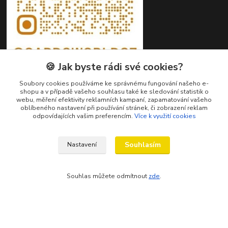
🍪 Jak byste rádi své cookies?
Soubory cookies používáme ke správnému fungování našeho e-
shopu a v případě vašeho souhlasu také ke sledování statistik o
webu, měření efektivity reklamních kampaní, zapamatování vašeho
oblíbeného nastavení při používání stránek, či zobrazení reklam
Kontakty
odpovídajících vašim preferencím.
Více k využití cookies
Petr Ježík
Souhlasím
Nastavení
+420 607 583 609
(Po-Pá, 8-16 hod.)
Souhlas můžete odmítnout
zde
.
info@cardsworld.cz