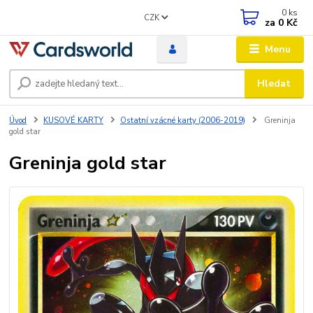
0
ks
CZK
za
0 Kč
Menu
Hledat
Úvod
KUSOVÉ KARTY
Ostatní vzácné karty (2006-2019)
Greninja
gold star
Greninja gold star